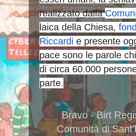
realizzato dalla
Comunit
laica della Chiesa,
fon
Riccardi
e presente ogg
pace sono le parole chi
di circa 60.000 persone
parte.
Bravo - Birt Regis
Comunità di Sant'