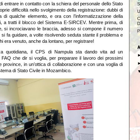
di entrare in contatto con la schiera del personale dello Stato
S
oprie difficoltà nello svolgimento della registrazione: dubbi di
U
a di qualche elemento, e ora con l’informatizzazione della
C
ci, a tratti il blocco del Sistema E-SIRCEV. Mentre prima, di
D
e, si incrociavano le braccia, adesso si compone il numero
P
i si fa guidare, a volte risolvendo seduta stante il problema e
hi era venuto, anche da lontano, per registrare!
A
enza quotidiana, il CPS di Nampula sta dando vita ad un
FAQ che dir si voglia, per preparare il lavoro dei prossimi
re province, in un’ottica di collaborazione e con una voglia di
stema di Stato Civile in Mozambico.