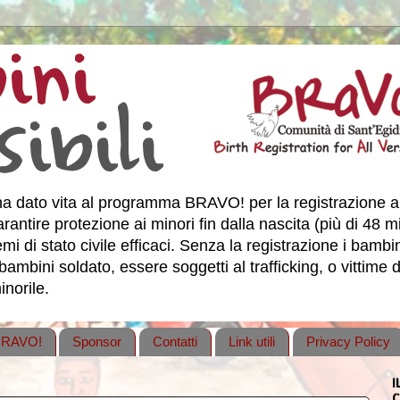
a dato vita al programma BRAVO! per la registrazione a
antire protezione ai minori fin dalla nascita (più di 48 
 di stato civile efficaci. Senza la registrazione i bambini,
bambini soldato, essere soggetti al trafficking, o vittime d
norile.
 BRAVO!
Sponsor
Contatti
Link utili
Privacy Policy
I
C