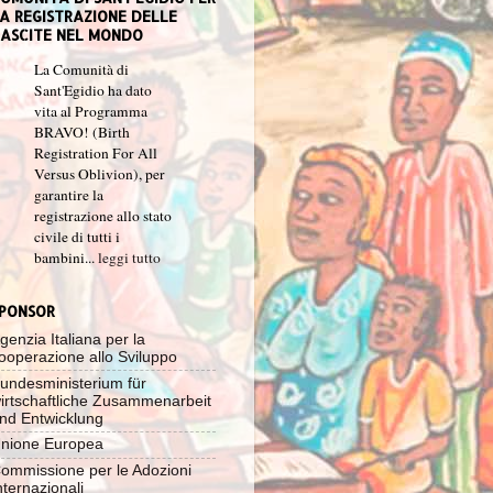
A REGISTRAZIONE DELLE
ASCITE NEL MONDO
La Comunità di
Sant'Egidio ha dato
vita al Programma
BRAVO! (Birth
Registration For All
Versus Oblivion), per
garantire la
registrazione allo stato
civile di tutti i
bambini...
leggi tutto
PONSOR
genzia Italiana per la
ooperazione allo Sviluppo
undesministerium für
irtschaftliche Zusammenarbeit
nd Entwicklung
nione Europea
ommissione per le Adozioni
nternazionali