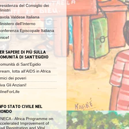
residenza del Consiglio dei
inistri
avola Valdese Italiana
inistero dell'Interno
onferenza Episcopale Italiana
nicef
ER SAPERE DI PIÙ SULLA
OMUNITÀ DI SANT'EGIDIO
omunità di Sant'Egidio
ream, lotta all'AIDS in Africa
mici dei poveri
iva Gli Anziani!
ineForLife
NFO STATO CIVILE NEL
MONDO
NECA - Africa Programme on
ccelerated Improvement of
ivil Registration and Vital