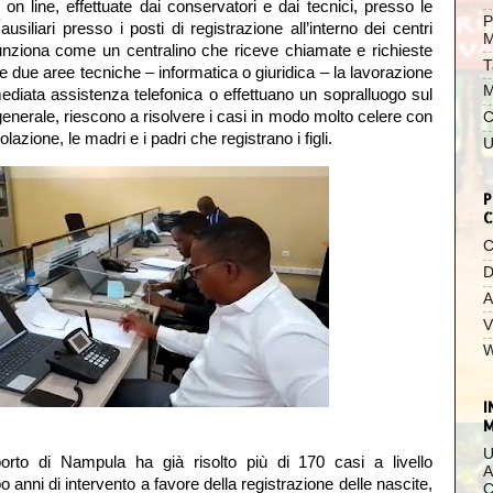
) on line, effettuate dai conservatori e dai tecnici, presso le
P
usiliari presso i posti di registrazione all’interno dei centri
M
. Funziona come un centralino che riceve chiamate e richieste
T
le due aree tecniche – informatica o giuridica – la lavorazione
M
ediata assistenza telefonica o effettuano un sopralluogo sul
enerale, riescono a risolvere i casi in modo molto celere con
C
olazione, le madri e i padri che registrano i figli.
U
P
C
C
D
A
V
W
I
U
porto di Nampula ha già risolto più di 170 casi a livello
A
po anni di intervento a favore della registrazione delle nascite,
C