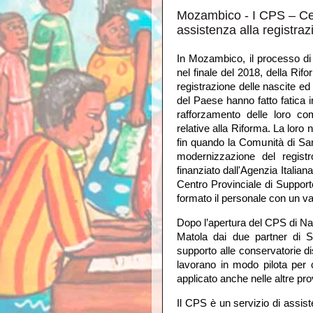
Mozambico - I CPS – Cen
assistenza alla registraz
processo di 
In Mozambico, il
nel finale del 2018, della Rif
registrazione delle nascite ed
del Paese hanno fatto fatica i
rafforzamento delle loro co
relative alla Riforma. La loro 
fin quando la Comunità di San
modernizzazione del registr
finanziato dall'Agenzia Italia
Centro Provinciale di Suppor
formato il personale con un 
Dopo l’apertura del CPS di Nam
Matola dai due partner di 
supporto alle conservatorie di
lavorano in modo pilota per
applicato anche nelle altre pro
Il CPS è un servizio di assiste