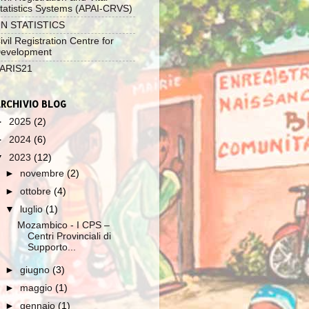
tatistics Systems (APAI-CRVS)
N STATISTICS
ivil Registration Centre for
evelopment
ARIS21
RCHIVIO BLOG
►
2025
(2)
►
2024
(6)
▼
2023
(12)
►
novembre
(2)
►
ottobre
(4)
▼
luglio
(1)
Mozambico - I CPS –
Centri Provinciali di
Supporto...
►
giugno
(3)
►
maggio
(1)
►
gennaio
(1)