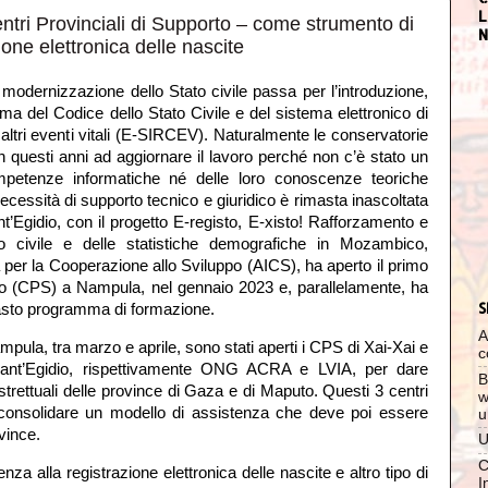
L
tri Provinciali di Supporto – come strumento di
N
ione elettronica delle nascite
modernizzazione dello Stato civile passa per l’introduzione,
orma del Codice dello Stato Civile e del sistema elettronico di
 altri eventi vitali (E-SIRCEV). Naturalmente le conservatorie
n questi anni ad aggiornare il lavoro perché non c’è stato un
mpetenze informatiche né delle loro conoscenze teoriche
necessità di supporto tecnico e giuridico è rimasta inascoltata
t’Egidio, con il progetto E-registo, E-xisto! Rafforzamento e
o civile e delle statistiche demografiche in Mozambico,
na per la Cooperazione allo Sviluppo (AICS), ha aperto
il primo
gennaio 2023 e, parallelamente, ha
to (CPS) a Nampula, nel
S
vasto programma di formazione.
A
pula, tra marzo e aprile, sono stati aperti i CPS di Xai-Xai e
c
Sant’Egidio, rispettivamente ONG ACRA e LVIA, per dare
B
strettuali delle province di Gaza e di Maputo. Questi 3 centri
w
 consolidare un modello di assistenza che deve poi essere
u
vince.
U
C
nza alla registrazione elettronica delle nascite e altro tipo di
I