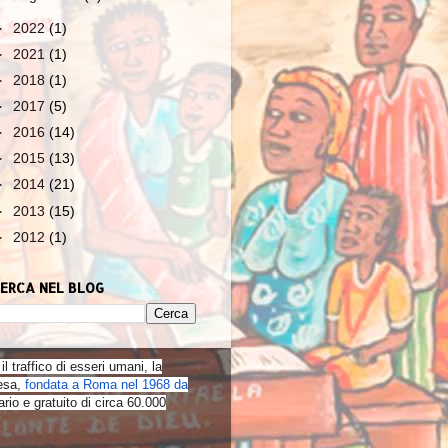
►
2022
(1)
►
2021
(1)
►
2018
(1)
►
2017
(5)
►
2016
(14)
►
2015
(13)
►
2014
(21)
►
2013
(15)
►
2012
(1)
ERCA NEL BLOG
il traffico di esseri umani, la
esa,
fondata a Roma nel 1968 da
rio e gratuito di circa 60.000