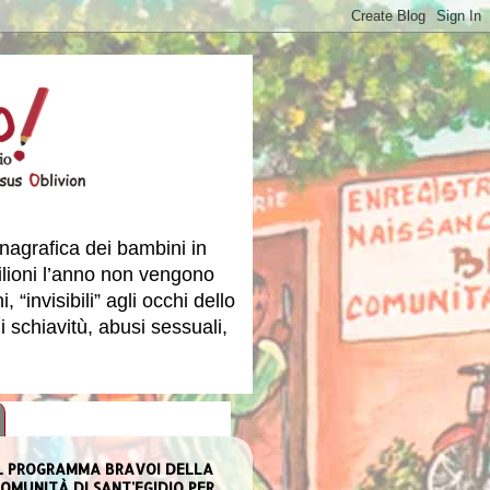
nagrafica dei bambini in
milioni l’anno non vengono
 “invisibili” agli occhi dello
i schiavitù, abusi sessuali,
L PROGRAMMA BRAVO! DELLA
OMUNITÀ DI SANT'EGIDIO PER