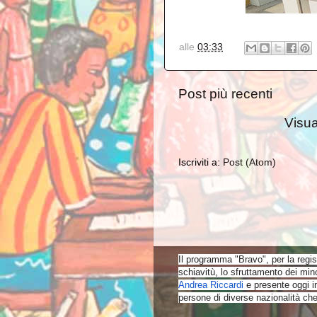
alle
03:33
Post più recenti
Visua
Iscriviti a:
Post (Atom)
Il programma "Bravo",
per la regi
schiavitù, lo sfruttamento dei mino
Andrea Riccardi
e presente oggi i
persone di diverse nazionalità che