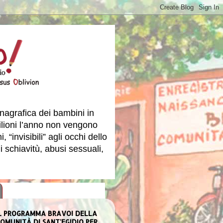
nagrafica dei bambini in
milioni l’anno non vengono
 “invisibili” agli occhi dello
i schiavitù, abusi sessuali,
L PROGRAMMA BRAVO! DELLA
OMUNITÀ DI SANT'EGIDIO PER