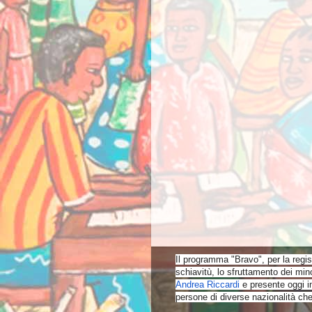
Il programma "Bravo",
per la regi
schiavitù, lo sfruttamento dei mino
Andrea Riccardi
e presente oggi i
persone di diverse nazionalità che