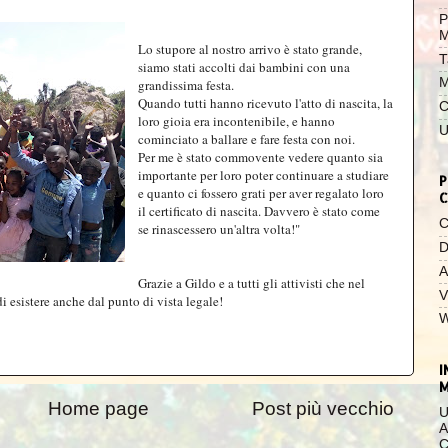
P
M
Lo stupore al nostro arrivo è stato grande,
T
siamo stati accolti dai bambini con una
M
grandissima festa.
Quando tutti hanno ricevuto l'atto di nascita, la
C
loro gioia era incontenibile, e hanno
U
cominciato a ballare e fare festa con noi.
Per me è stato commovente vedere quanto sia
importante per loro poter continuare a studiare
P
e quanto ci fossero grati per aver regalato loro
C
il certificato di nascita. Davvero è stato come
C
se rinascessero un'altra volta!"
D
A
Grazie a Gildo e a tutti gli attivisti che nel
V
 esistere anche dal punto di vista legale!
W
I
Home page
Post più vecchio
U
A
C