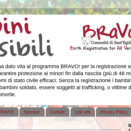
a dato vita al programma BRAVO! per la registrazione a
antire protezione ai minori fin dalla nascita (più di 48 
 di stato civile efficaci. Senza la registrazione i bambini,
bambini soldato, essere soggetti al trafficking, o vittime d
norile.
 BRAVO!
Sponsor
Contatti
Link utili
Privacy Policy
I
C