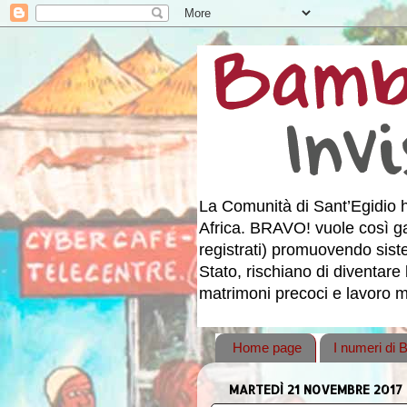
La Comunità di Sant’Egidio h
Africa. BRAVO! vuole così gar
registrati) promuovendo sistemi
Stato, rischiano di diventare 
matrimoni precoci e lavoro mi
Home page
I numeri di
MARTEDÌ 21 NOVEMBRE 2017