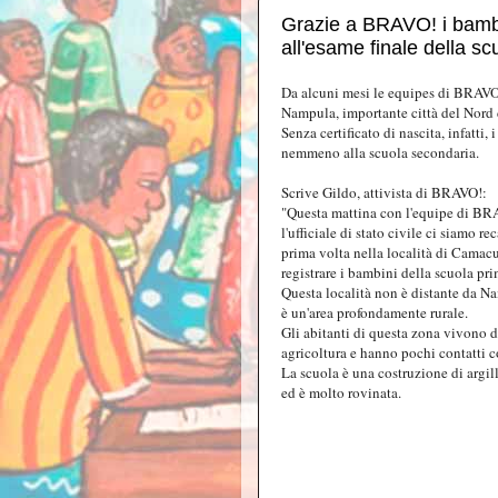
Grazie a BRAVO! i bam
all'esame finale della s
Da alcuni mesi le equipes di BRAVO!
Nampula, importante città del Nor
Senza certificato di nascita, infatti
nemmeno alla scuola secondaria.
Scrive Gildo, attivista di BRAVO!:
"Questa mattina con l'equipe di BR
l'ufficiale di stato civile ci siamo rec
prima volta nella località di Camacu
registrare i bambini della scuola pri
Questa località non è distante da N
è un'area profondamente rurale.
Gli abitanti di questa zona vivono d
agricoltura e hanno pochi contatti co
La scuola è una costruzione di argill
ed è molto rovinata.