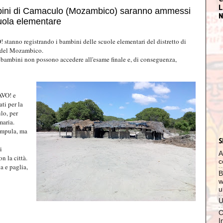
L
bini di Camaculo (Mozambico) saranno ammessi
N
cuola elementare
 stanno registrando i bambini delle scuole elementari del distretto di
d del Mozambico.
, i bambini non possono accedere all'esame finale e, di conseguenza,
AVO! e
ati per la
lo, per
maria.
ampula, ma
S
i
A
n la città.
c
a e paglia,
B
w
u
U
C
I