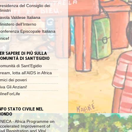
residenza del Consiglio dei
inistri
avola Valdese Italiana
inistero dell'Interno
onferenza Episcopale Italiana
nicef
ER SAPERE DI PIÙ SULLA
OMUNITÀ DI SANT'EGIDIO
omunità di Sant'Egidio
ream, lotta all'AIDS in Africa
mici dei poveri
iva Gli Anziani!
ineForLife
NFO STATO CIVILE NEL
MONDO
NECA - Africa Programme on
ccelerated Improvement of
ivil Registration and Vital