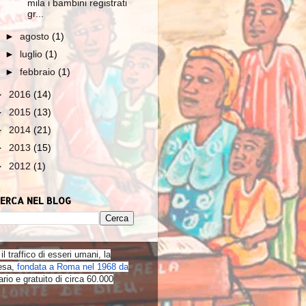
mila i bambini registrati
gr...
►
agosto
(1)
►
luglio
(1)
►
febbraio
(1)
►
2016
(14)
►
2015
(13)
►
2014
(21)
►
2013
(15)
►
2012
(1)
ERCA NEL BLOG
il traffico di esseri umani, la
esa,
fondata a Roma nel 1968 da
rio e gratuito di circa 60.000