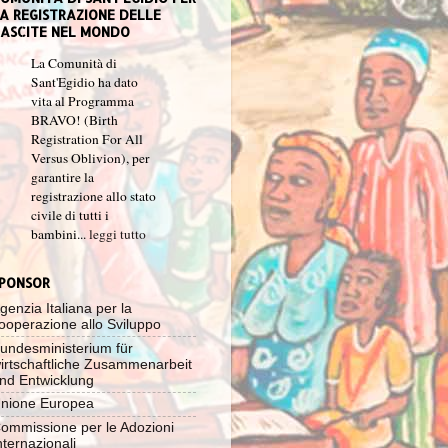
A REGISTRAZIONE DELLE
ASCITE NEL MONDO
La Comunità di
Sant'Egidio ha dato
vita al Programma
BRAVO! (Birth
Registration For All
Versus Oblivion), per
garantire la
registrazione allo stato
civile di tutti i
bambini...
leggi tutto
PONSOR
genzia Italiana per la
ooperazione allo Sviluppo
undesministerium für
irtschaftliche Zusammenarbeit
nd Entwicklung
nione Europea
ommissione per le Adozioni
nternazionali