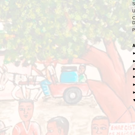
S
U
C
D
P
A